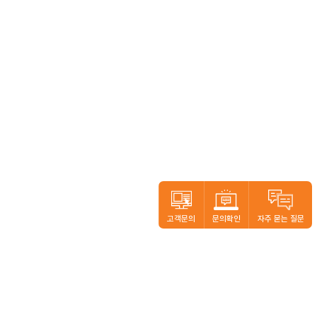
고객문의
문의확인
자주 묻는 질문
본사.
경기도 고양시 일산동구 일산로 138(백석동) 일산테크노타운 공장동 704-1호 (10442)
공장.