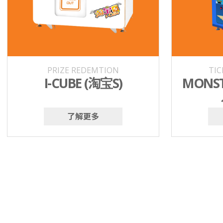
PRIZE REDEMTION
TI
I-CUBE (淘宝S)
MONST
了解更多