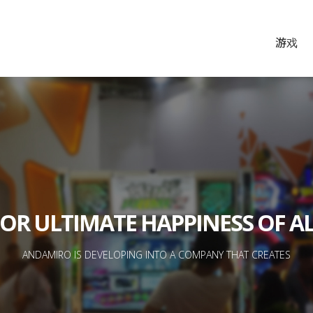
游戏
游戏
游戏常见问
OR ULTIMATE HAPPINESS OF A
ANDAMIRO IS DEVELOPING INTO A COMPANY THAT CREATES