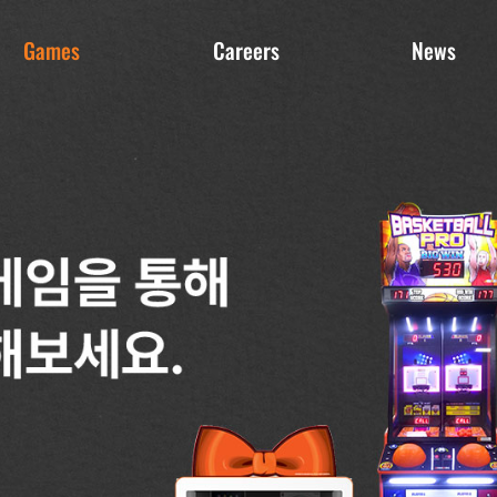
Games
Careers
News
게임
인재상
공지사항
미디어
복리후생
쇼룸
갤러리
채용절차 및 공고