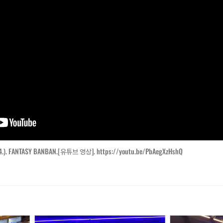
. 14.). FANTASY BANBAN.[유튜브 영상].
https://youtu.be/PbAegXzHshQ